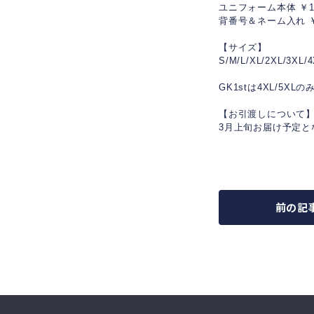
ユニフォーム本体 ￥1
背番号＆ネーム入れ ￥
【サイズ】
S/M/L/XL/2XL/3XL/
GK1stは4XL/5X
【お引渡しについて
3月上旬お届け予定
前の記