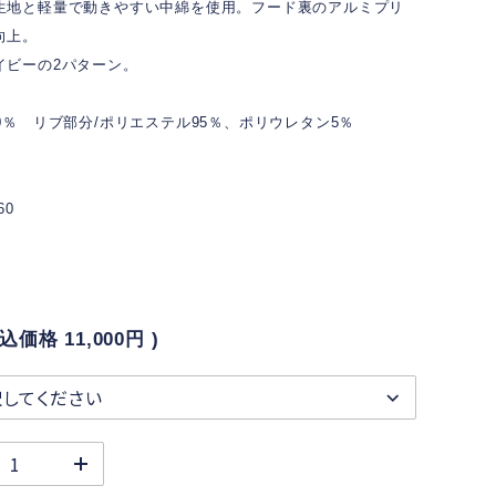
生地と軽量で動きやすい中綿を使用。フード裏のアルミプリ
向上。
イビーの2パターン。
0％ リブ部分/ポリエステル95％、ポリウレタン5％
60
税込価格
11,000円
)